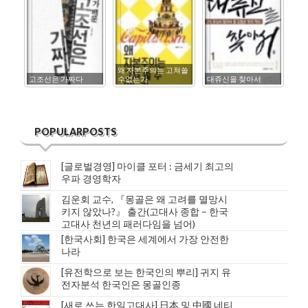
왜 자본주의는 고쳐쓸
고조선은 가짜다
수없는가
대쥬신을 찾아서
한
POPULARPOSTS
[글로벌경영] 마이클 포터 : 금세기 최고의
우파 경영학자
김운회 교수, 『몽골은 왜 고려를 멸망시
키지 않았나?』 출간(고대사 종합 – 한국
고대사 천년의 패러다임을 넘어)
[한국사회] 한국은 세계에서 가장 안전한
나라
[유전학으로 보는 한국인의 뿌리] 귀지 유
전자분석 한국인은 몽골인종
[새로 쓰는 한일고대사] 日本 및 中國 네티