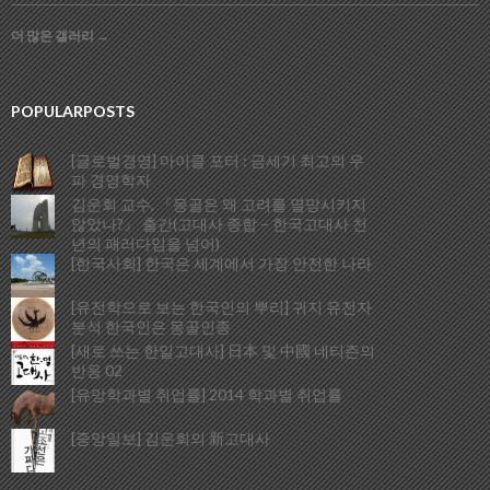
더 많은 갤러리
→
POPULARPOSTS
[글로벌경영] 마이클 포터 : 금세기 최고의 우
파 경영학자
김운회 교수, 『몽골은 왜 고려를 멸망시키지
않았나?』 출간(고대사 종합 – 한국고대사 천
년의 패러다임을 넘어)
[한국사회] 한국은 세계에서 가장 안전한 나라
[유전학으로 보는 한국인의 뿌리] 귀지 유전자
분석 한국인은 몽골인종
[새로 쓰는 한일고대사] 日本 및 中國 네티즌의
반응 02
[유망학과별 취업률] 2014 학과별 취업률
[중앙일보] 김운회의 新고대사