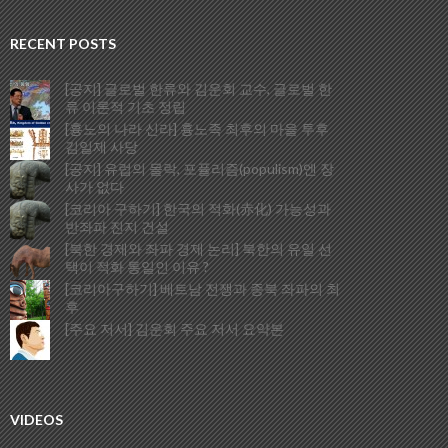
RECENT POSTS
[공지] 글로벌 한류와 김운회 교수, 글로벌 한
류 이론적 기초 정립
[흉노의 나라 신라] 흉노족 최후의 마을 투후
김일제 사당
[공지] 유럽의 몰락, 포퓰리즘(populism)엔 장
사가 없다
[코리아 구하기] 한국의 적화(赤化) 가능성과
반좌파 진지 건설
[북한 경제와 좌파 경제 논리] 북한의 유일 선
택이 적화 통일인 이유 ?
[코리아구하기] 베트남 전쟁과 종북 좌파의 최
후
[주요 저서] 김운회 주요 저서 요약본
VIDEOS