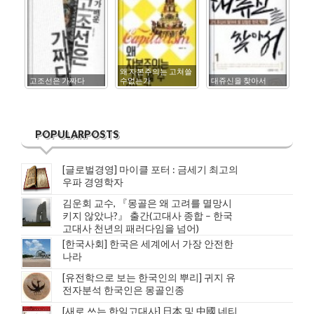
왜 자본주의는 고쳐쓸
고조선은 가짜다
수없는가
대쥬신을 찾아서
한
POPULARPOSTS
[글로벌경영] 마이클 포터 : 금세기 최고의
우파 경영학자
김운회 교수, 『몽골은 왜 고려를 멸망시
키지 않았나?』 출간(고대사 종합 – 한국
고대사 천년의 패러다임을 넘어)
[한국사회] 한국은 세계에서 가장 안전한
나라
[유전학으로 보는 한국인의 뿌리] 귀지 유
전자분석 한국인은 몽골인종
[새로 쓰는 한일고대사] 日本 및 中國 네티