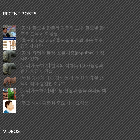
RECENT POSTS
[공지] 글로벌 한류와 김운회 교수, 글로벌 한
류 이론적 기초 정립
[흉노의 나라 신라] 흉노족 최후의 마을 투후
김일제 사당
[공지] 유럽의 몰락, 포퓰리즘(populism)엔 장
사가 없다
[코리아 구하기] 한국의 적화(赤化) 가능성과
반좌파 진지 건설
[북한 경제와 좌파 경제 논리] 북한의 유일 선
택이 적화 통일인 이유 ?
[코리아구하기] 베트남 전쟁과 종북 좌파의 최
후
[주요 저서] 김운회 주요 저서 요약본
VIDEOS