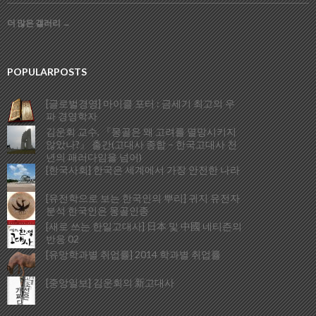
더 많은 갤러리
→
POPULARPOSTS
[글로벌경영] 마이클 포터 : 금세기 최고의 우
파 경영학자
김운회 교수, 『몽골은 왜 고려를 멸망시키지
않았나?』 출간(고대사 종합 – 한국고대사 천
년의 패러다임을 넘어)
[한국사회] 한국은 세계에서 가장 안전한 나라
[유전학으로 보는 한국인의 뿌리] 귀지 유전자
분석 한국인은 몽골인종
[새로 쓰는 한일고대사] 日本 및 中國 네티즌의
반응 02
[유망학과별 취업률] 2014 학과별 취업률
[중앙일보] 김운회의 新고대사