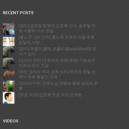
RECENT POSTS
[공지] 글로벌 한류와 김운회 교수, 글로벌 한
류 이론적 기초 정립
[흉노의 나라 신라] 흉노족 최후의 마을 투후
김일제 사당
[공지] 유럽의 몰락, 포퓰리즘(populism)엔 장
사가 없다
[코리아 구하기] 한국의 적화(赤化) 가능성과
반좌파 진지 건설
[북한 경제와 좌파 경제 논리] 북한의 유일 선
택이 적화 통일인 이유 ?
[코리아구하기] 베트남 전쟁과 종북 좌파의 최
후
[주요 저서] 김운회 주요 저서 요약본
VIDEOS