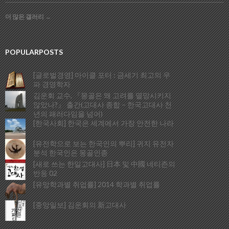
더 많은 갤러리
→
POPULARPOSTS
[글로벌경영] 마이클 포터 : 금세기 최고의 우
파 경영학자
김운회 교수, 『몽골은 왜 고려를 멸망시키지
않았나?』 출간(고대사 종합 – 한국고대사 천
년의 패러다임을 넘어)
[한국사회] 한국은 세계에서 가장 안전한 나라
[유전학으로 보는 한국인의 뿌리] 귀지 유전자
분석 한국인은 몽골인종
[새로 쓰는 한일고대사] 日本 및 中國 네티즌의
반응 02
[유망학과별 취업률] 2014 학과별 취업률
[중앙일보] 김운회의 新고대사