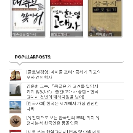
쳐쓸
대쥬신을 찾아서
한일고대사
삼국지바로읽기
img
POPULARPOSTS
[글로벌경영] 마이클 포터 : 금세기 최고의
우파 경영학자
김운회 교수, 『몽골은 왜 고려를 멸망시
키지 않았나?』 출간(고대사 종합 – 한국
고대사 천년의 패러다임을 넘어)
[한국사회] 한국은 세계에서 가장 안전한
나라
[유전학으로 보는 한국인의 뿌리] 귀지 유
전자분석 한국인은 몽골인종
[새로 쓰는 한일고대사] 日本 및 中國 네티