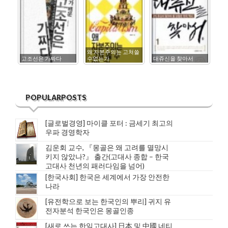
왜 자본주의는 고쳐쓸
고조선은 가짜다
수없는가
대쥬신을 찾아서
한
POPULARPOSTS
[글로벌경영] 마이클 포터 : 금세기 최고의
우파 경영학자
김운회 교수, 『몽골은 왜 고려를 멸망시
키지 않았나?』 출간(고대사 종합 – 한국
고대사 천년의 패러다임을 넘어)
[한국사회] 한국은 세계에서 가장 안전한
나라
[유전학으로 보는 한국인의 뿌리] 귀지 유
전자분석 한국인은 몽골인종
[새로 쓰는 한일고대사] 日本 및 中國 네티