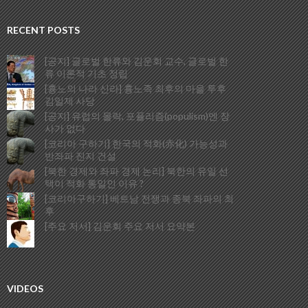
RECENT POSTS
[공지] 글로벌 한류와 김운회 교수, 글로벌 한
류 이론적 기초 정립
[흉노의 나라 신라] 흉노족 최후의 마을 투후
김일제 사당
[공지] 유럽의 몰락, 포퓰리즘(populism)엔 장
사가 없다
[코리아 구하기] 한국의 적화(赤化) 가능성과
반좌파 진지 건설
[북한 경제와 좌파 경제 논리] 북한의 유일 선
택이 적화 통일인 이유 ?
[코리아구하기] 베트남 전쟁과 종북 좌파의 최
후
[주요 저서] 김운회 주요 저서 요약본
VIDEOS