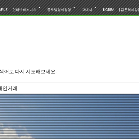
텐츠로 바로가기
FILE
인터넷비즈니스
글로벌경제경영
고대사
KOREA
| 김운회세상읽
검색어로 다시 시도해보세요.
한일고대사
삼국지바로읽기
img