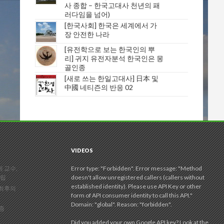
사 종합 – 한국고대사 천년의 패
러다임을 넘어)
[한국사회] 한국은 세계에서 가
장 안전한 나라
[유전학으로 보는 한국인의 뿌
리] 귀지 유전자분석 한국인은 몽
골인종
[새로 쓰는 한일고대사] 日本 및
中國 네티즌의 반응 02
VIDEOS
 교수,
Error type: "Forbidden". Error message: "Method
정립
doesn't allow unregistered callers (callers without
established identity). Please use API Key or other
 최후의
form of API consumer identity to call this API."
Domain: "global". Reason: "forbidden".
리즘
Did you added your own Google API key? Look at the