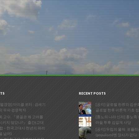
TS
RECENT POSTS
벌경영] 마이클 포터 : 금세기
[공지] 글로벌 한류와 김운회
의 우파 경영학자
글로벌 한류 이론적 기초 
 교수, 『몽골은 왜 고려를
[흉노의 나라 신라] 흉노족
시키지 않았나?』 출간(고대
마을 투후 김일제 사당
합 – 한국고대사 천년의 패러
[공지] 유럽의 몰락, 포퓰
을 넘어)
(populism)엔 장사가 없다