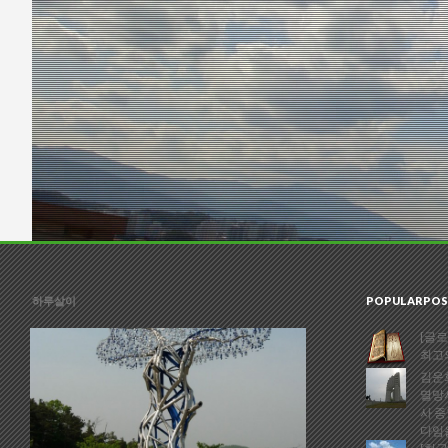
하루살이
POPULARPOS
[글로
최고
김운회
멸망
사 종
다임