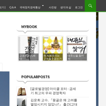
기 |
Q & A
국제정치경제통상
사진방
생각과 삶
로그인
MYBOOK
고조선은 가짜
왜 자본주의는
대쥬신을 찾아
0
다
고쳐쓸수없는가
서
한일고대사
POPULARPOSTS
[글로벌경영] 마이클 포터 : 금세
기 최고의 우파 경영학자
김운회 교수, 『몽골은 왜 고려를
멸망시키지 않았나?』 출간(고대