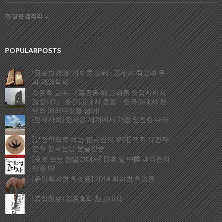
더 많은 갤러리
→
POPULARPOSTS
[글로벌경영] 마이클 포터 : 금세기 최고의 우
파 경영학자
김운회 교수, 『몽골은 왜 고려를 멸망시키지
않았나?』 출간(고대사 종합 – 한국고대사 천
년의 패러다임을 넘어)
[한국사회] 한국은 세계에서 가장 안전한 나라
[유전학으로 보는 한국인의 뿌리] 귀지 유전자
분석 한국인은 몽골인종
[새로 쓰는 한일고대사] 日本 및 中國 네티즌의
반응 02
[유망학과별 취업률] 2014 학과별 취업률
[중앙일보] 김운회의 新고대사