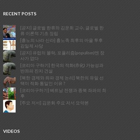
RECENT POSTS
[공지] 글로벌 한류와 김운회 교수, 글로벌 한
류 이론적 기초 정립
[흉노의 나라 신라] 흉노족 최후의 마을 투후
김일제 사당
[공지] 유럽의 몰락, 포퓰리즘(populism)엔 장
사가 없다
[코리아 구하기] 한국의 적화(赤化) 가능성과
반좌파 진지 건설
[북한 경제와 좌파 경제 논리] 북한의 유일 선
택이 적화 통일인 이유 ?
[코리아구하기] 베트남 전쟁과 종북 좌파의 최
후
[주요 저서] 김운회 주요 저서 요약본
VIDEOS