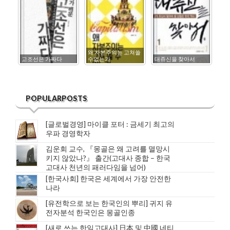
왜 자본주의는 고쳐쓸
고조선은 가짜다
수없는가
대쥬신을 찾아서
한
POPULARPOSTS
[글로벌경영] 마이클 포터 : 금세기 최고의
우파 경영학자
김운회 교수, 『몽골은 왜 고려를 멸망시
키지 않았나?』 출간(고대사 종합 – 한국
고대사 천년의 패러다임을 넘어)
[한국사회] 한국은 세계에서 가장 안전한
나라
[유전학으로 보는 한국인의 뿌리] 귀지 유
전자분석 한국인은 몽골인종
[새로 쓰는 한일고대사] 日本 및 中國 네티