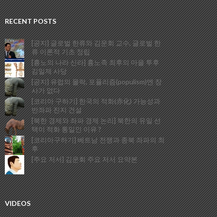
RECENT POSTS
[공지] 글로벌 한류와 김운회 교수, 글로벌 한
류 이론적 기초 정립
[흉노의 나라 신라] 흉노족 최후의 마을 투후
김일제 사당
[공지] 유럽의 몰락, 포퓰리즘(populism)엔 장
사가 없다
[코리아 구하기] 한국의 적화(赤化) 가능성과
반좌파 진지 건설
[북한 경제와 좌파 경제 논리] 북한의 유일 선
택이 적화 통일인 이유 ?
[코리아구하기] 베트남 전쟁과 종북 좌파의 최
후
[주요 저서] 김운회 주요 저서 요약본
VIDEOS