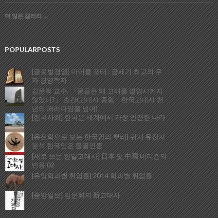
더 많은 갤러리
→
POPULARPOSTS
[글로벌경영] 마이클 포터 : 금세기 최고의 우
파 경영학자
김운회 교수, 『몽골은 왜 고려를 멸망시키지
않았나?』 출간(고대사 종합 – 한국고대사 천
년의 패러다임을 넘어)
[한국사회] 한국은 세계에서 가장 안전한 나라
[유전학으로 보는 한국인의 뿌리] 귀지 유전자
분석 한국인은 몽골인종
[새로 쓰는 한일고대사] 日本 및 中國 네티즌의
반응 02
[유망학과별 취업률] 2014 학과별 취업률
[중앙일보] 김운회의 新고대사