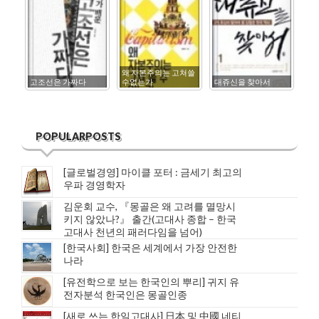
왜 자본주의는 고쳐쓸
고조선은 가짜다
수없는가
대쥬신을 찾아서
한
POPULARPOSTS
[글로벌경영] 마이클 포터 : 금세기 최고의
우파 경영학자
김운회 교수, 『몽골은 왜 고려를 멸망시
키지 않았나?』 출간(고대사 종합 – 한국
고대사 천년의 패러다임을 넘어)
[한국사회] 한국은 세계에서 가장 안전한
나라
[유전학으로 보는 한국인의 뿌리] 귀지 유
전자분석 한국인은 몽골인종
[새로 쓰는 한일고대사] 日本 및 中國 네티