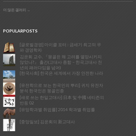
더 많은 갤러리
→
POPULARPOSTS
[글로벌경영] 마이클 포터 : 금세기 최고의 우
파 경영학자
김운회 교수, 『몽골은 왜 고려를 멸망시키지
않았나?』 출간(고대사 종합 – 한국고대사 천
년의 패러다임을 넘어)
[한국사회] 한국은 세계에서 가장 안전한 나라
[유전학으로 보는 한국인의 뿌리] 귀지 유전자
분석 한국인은 몽골인종
[새로 쓰는 한일고대사] 日本 및 中國 네티즌의
반응 02
[유망학과별 취업률] 2014 학과별 취업률
[중앙일보] 김운회의 新고대사