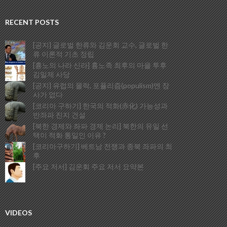
RECENT POSTS
[공지] 글로벌 한류와 김운회 교수, 글로벌 한
류 이론적 기초 정립
[흉노의 나라 신라] 흉노족 최후의 마을 투후
김일제 사당
[공지] 유럽의 몰락, 포퓰리즘(populism)엔 장
사가 없다
[코리아 구하기] 한국의 적화(赤化) 가능성과
반좌파 진지 건설
[북한 경제와 좌파 경제 논리] 북한의 유일 선
택이 적화 통일인 이유 ?
[코리아구하기] 베트남 전쟁과 종북 좌파의 최
후
[주요 저서] 김운회 주요 저서 요약본
VIDEOS