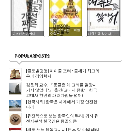
왜 자본주의는 고쳐쓸
고조선은 가짜다
수없는가
대쥬신을 찾아서
한
POPULARPOSTS
[글로벌경영] 마이클 포터 : 금세기 최고의
우파 경영학자
김운회 교수, 『몽골은 왜 고려를 멸망시
키지 않았나?』 출간(고대사 종합 – 한국
고대사 천년의 패러다임을 넘어)
[한국사회] 한국은 세계에서 가장 안전한
나라
[유전학으로 보는 한국인의 뿌리] 귀지 유
전자분석 한국인은 몽골인종
[새로 쓰는 한일고대사] 日本 및 中國 네티