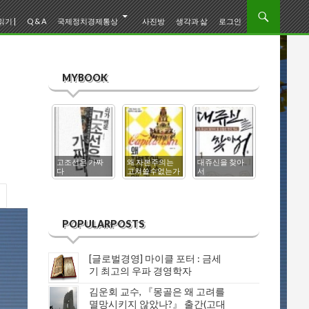
기 |
Q & A
국제정치경제통상
사진방
생각과 삶
로그인
MYBOOK
고조선은 가짜
왜 자본주의는
대쥬신을 찾아
0
다
고쳐쓸수없는가
서
한일고대사
POPULARPOSTS
[글로벌경영] 마이클 포터 : 금세
기 최고의 우파 경영학자
김운회 교수, 『몽골은 왜 고려를
멸망시키지 않았나?』 출간(고대