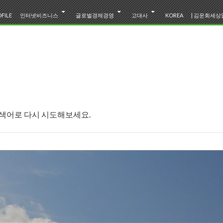
텐츠로 바로가기
FILE
인터넷비즈니스
글로벌경제경영
고대사
KOREA
| 김운회세상읽
검색어로 다시 시도해보세요.
한일고대사
삼국지바로읽기
img