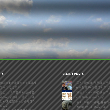
TS
RECENT POSTS
벌경영] 마이클 포터 : 금세기
[공지] 글로벌 한류와 김운회
의 우파 경영학자
글로벌 한류 이론적 기초 
 교수, 『몽골은 왜 고려를
[흉노의 나라 신라] 흉노족
시키지 않았나?』 출간(고대
마을 투후 김일제 사당
합 – 한국고대사 천년의 패러
[공지] 유럽의 몰락, 포퓰
을 넘어)
(populism)엔 장사가 없다