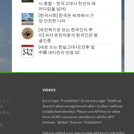
사 종합 – 한국고대사 천년의 패
러다임을 넘어)
[한국사회] 한국은 세계에서 가
장 안전한 나라
[유전학으로 보는 한국인의 뿌
리] 귀지 유전자분석 한국인은 몽
골인종
[새로 쓰는 한일고대사] 日本 및
中國 네티즌의 반응 02
VIDEOS
 교수,
Error type: "Forbidden". Error message: "Method
정립
doesn't allow unregistered callers (callers without
established identity). Please use API Key or other
 최후의
form of API consumer identity to call this API."
Domain: "global". Reason: "forbidden".
리즘
Did you added your own Google API key? Look at the