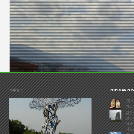
하루살이
POPULARPOS
[글로
최고
김운회
멸망
사 종
다임