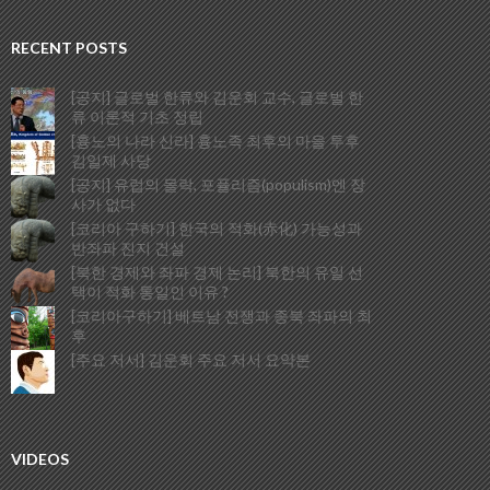
RECENT POSTS
[공지] 글로벌 한류와 김운회 교수, 글로벌 한
류 이론적 기초 정립
[흉노의 나라 신라] 흉노족 최후의 마을 투후
김일제 사당
[공지] 유럽의 몰락, 포퓰리즘(populism)엔 장
사가 없다
[코리아 구하기] 한국의 적화(赤化) 가능성과
반좌파 진지 건설
[북한 경제와 좌파 경제 논리] 북한의 유일 선
택이 적화 통일인 이유 ?
[코리아구하기] 베트남 전쟁과 종북 좌파의 최
후
[주요 저서] 김운회 주요 저서 요약본
VIDEOS