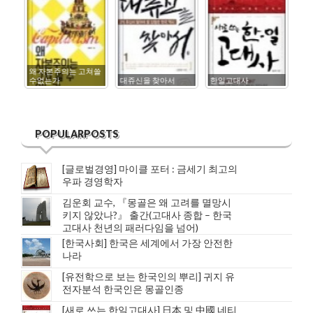
왜 자본주의는 고쳐쓸
수없는가
대쥬신을 찾아서
한일고대사
삼
POPULARPOSTS
[글로벌경영] 마이클 포터 : 금세기 최고의
우파 경영학자
김운회 교수, 『몽골은 왜 고려를 멸망시
키지 않았나?』 출간(고대사 종합 – 한국
고대사 천년의 패러다임을 넘어)
[한국사회] 한국은 세계에서 가장 안전한
나라
[유전학으로 보는 한국인의 뿌리] 귀지 유
전자분석 한국인은 몽골인종
[새로 쓰는 한일고대사] 日本 및 中國 네티