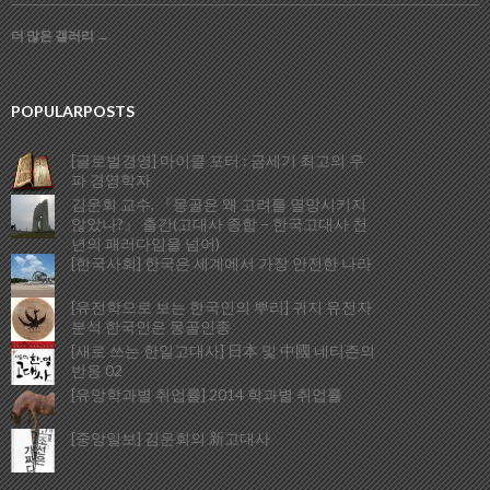
더 많은 갤러리
→
POPULARPOSTS
[글로벌경영] 마이클 포터 : 금세기 최고의 우
파 경영학자
김운회 교수, 『몽골은 왜 고려를 멸망시키지
않았나?』 출간(고대사 종합 – 한국고대사 천
년의 패러다임을 넘어)
[한국사회] 한국은 세계에서 가장 안전한 나라
[유전학으로 보는 한국인의 뿌리] 귀지 유전자
분석 한국인은 몽골인종
[새로 쓰는 한일고대사] 日本 및 中國 네티즌의
반응 02
[유망학과별 취업률] 2014 학과별 취업률
[중앙일보] 김운회의 新고대사