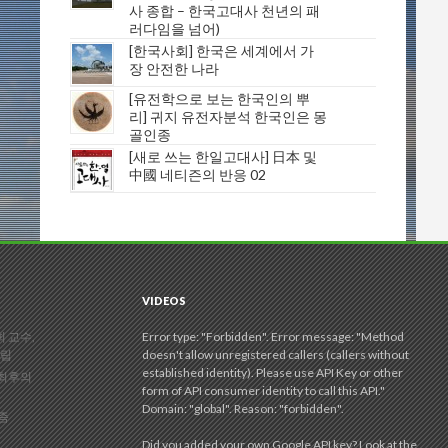
사 종합 – 한국고대사 천년의 패
러다임을 넘어)
[한국사회] 한국은 세계에서 가
장 안전한 나라
[유전학으로 보는 한국인의 뿌
리] 귀지 유전자분석 한국인은 몽
골인종
[새로 쓰는 한일고대사] 日本 및
中國 네티즌의 반응 02
VIDEOS
 교수,
Error type: "Forbidden". Error message: "Method
정립
doesn't allow unregistered callers (callers without
established identity). Please use API Key or other
 최후의
form of API consumer identity to call this API."
Domain: "global". Reason: "forbidden".
리즘
Did you added your own Google API key? Look at the