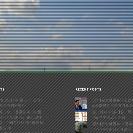
TS
RECENT POSTS
벌경영] 마이클 포터 : 금세기
[공지] 글로벌 한류와 김운회
의 우파 경영학자
글로벌 한류 이론적 기초 
 교수, 『몽골은 왜 고려를
[흉노의 나라 신라] 흉노족
시키지 않았나?』 출간(고대
마을 투후 김일제 사당
합 – 한국고대사 천년의 패러
[공지] 유럽의 몰락, 포퓰
을 넘어)
(populism)엔 장사가 없다