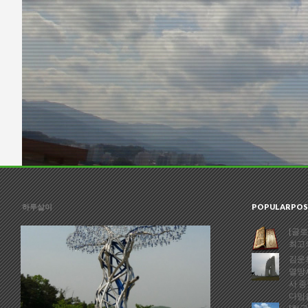
하루살이
POPULARPOS
[글로
최고
김운회
멸망
사 종
다임