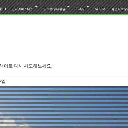
텐츠로 바로가기
FILE
인터넷비즈니스
글로벌경제경영
고대사
KOREA
| 김운회세상읽
검색어로 다시 시도해보세요.
한일고대사
삼국지바로읽기
img