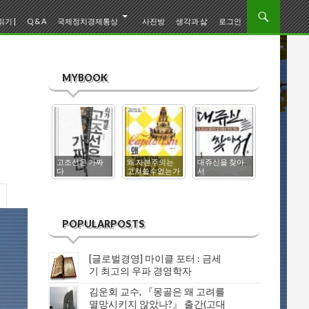
기 |
Q & A
국제정치경제통상
사진방
생각과 삶
로그인
MYBOOK
고조선은 가짜
왜 자본주의는
대쥬신을 찾아
0
다
고쳐쓸수없는가
서
한일고대사
POPULARPOSTS
[글로벌경영] 마이클 포터 : 금세
기 최고의 우파 경영학자
김운회 교수, 『몽골은 왜 고려를
멸망시키지 않았나?』 출간(고대